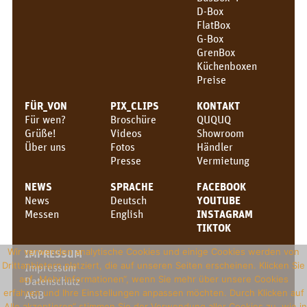
D-Box
KONTAKT
FlatBox
G-Box
QUQUQ
GrenBox
Küchenboxen
Showroom
Preise
Händler
FÜR_VON
PIX_CLIPS
KONTAKT
Für wen?
Broschüre
QUQUQ
Vermietung
Grüße!
Videos
Showroom
Über uns
Fotos
Händler
News
Presse
Vermietung
Messen
NEWS
SPRACHE
FACEBOOK
News
Deutsch
YOUTUBE
News
Messen
English
INSTAGRAM
TIKTOK
DE
Wir verwenden analytische Cookies und einige Cookies werden von
IMPRESSUM
Deutsch
Drittanbietern platziert, die auf unseren Seiten erscheinen. Klicken Sie
Impressum
auf „Mehr Informationen“, wenn Sie mehr über unsere Cookies
Datenschutz
English
erfahren und Ihre Einstellungen anpassen möchten. Durch Klicken auf
AGB
„Alle akzeptieren“ stimmen Sie der Verwendung aller Cookies zu, wie in