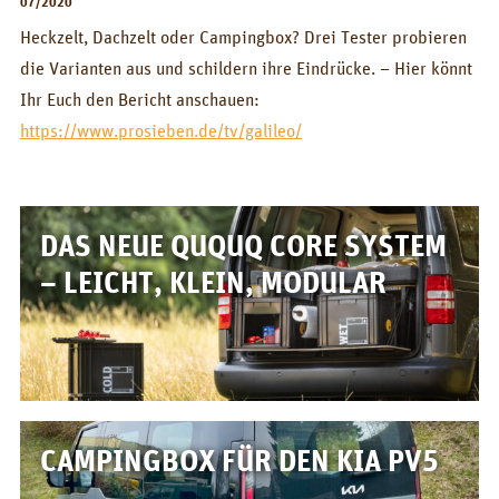
07/2020
BOX_AUTO
Heckzelt, Dachzelt oder Campingbox? Drei Tester probieren
KombiBox
die Varianten aus und schildern ihre Eindrücke. – Hier könnt
Ihr Euch den Bericht anschauen:
MidiBox
https://www.prosieben.de/tv/galileo/
BusBox-1/2
BusBox-3
DAS NEUE QUQUQ CORE SYSTEM
BusBox-4
– LEICHT, KLEIN, MODULAR
D-Box
FlatBox
G-Box
GrenBox
CAMPINGBOX FÜR DEN KIA PV5
Küchenboxen