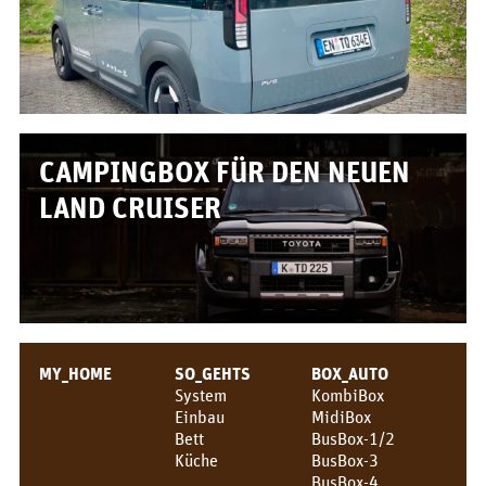
Box/Auto Übersicht
Preise
FÜR_VON
Für wen?
CAMPINGBOX FÜR DEN NEUEN
Grüße!
LAND CRUISER
Über uns
PIX_CLIPS
Broschüre
MY_HOME
SO_GEHTS
BOX_AUTO
Videos
System
KombiBox
Einbau
MidiBox
Fotos
Bett
BusBox-1/2
Küche
BusBox-3
Presse
BusBox-4