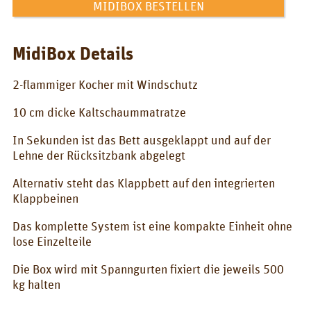
MIDIBOX BESTELLEN
KONTAKT
QUQUQ
MidiBox Details
Showroom
2-flammiger Kocher mit Windschutz
Händler
10 cm dicke Kaltschaummatratze
Vermietung
In Sekunden ist das Bett ausgeklappt und auf der
Lehne der Rücksitzbank abgelegt
News
Alternativ steht das Klappbett auf den integrierten
Messen
Klappbeinen
News
Das komplette System ist eine kompakte Einheit ohne
DE
lose Einzelteile
Deutsch
Die Box wird mit Spanngurten fixiert die jeweils 500
kg halten
English