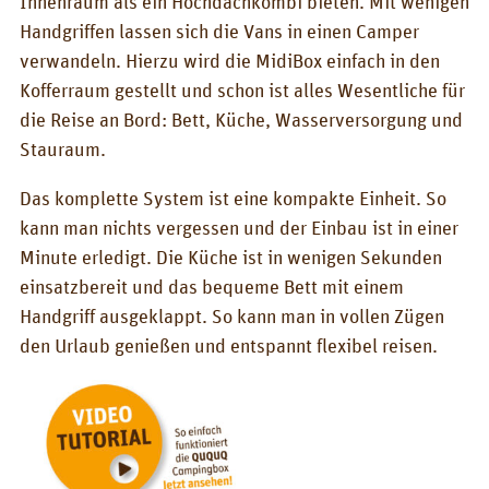
Innenraum als ein Hochdachkombi bieten. Mit wenigen
BOX_AUTO
Handgriffen lassen sich die Vans in einen Camper
verwandeln. Hierzu wird die MidiBox einfach in den
KombiBox
Kofferraum gestellt und schon ist alles Wesentliche für
MidiBox
die Reise an Bord: Bett, Küche, Wasserversorgung und
Stauraum.
BusBox-1/2
BusBox-3
Das komplette System ist eine kompakte Einheit. So
kann man nichts vergessen und der Einbau ist in einer
BusBox-4
Minute erledigt. Die Küche ist in wenigen Sekunden
D-Box
einsatzbereit und das bequeme Bett mit einem
Handgriff ausgeklappt. So kann man in vollen Zügen
FlatBox
den Urlaub genießen und entspannt flexibel reisen.
G-Box
GrenBox
Küchenboxen