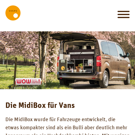
MY_HOME
my
car
is
my
castle
SO_GEHTS
System
Einbau
Die MidiBox für Vans
Bett
Die MidiBox wurde für Fahrzeuge entwickelt, die
Küche
etwas kompakter sind als ein Bulli aber deutlich mehr