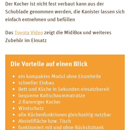
Der Kocher ist nicht fest verbaut kann aus der
Schublade genommen werden, die Kanister lassen sich
einfach entnehmen und befüllen
Das
Toyota Video
zeigt die MidiBox und weiteres
Zubehör im Einsatz
Die Vorteile auf einen Blick
ein kompaktes Modul ohne Einzelteile
schneller Einbau
Bett und Küche in Sekunden einsatzbereit
bequeme Kaltschaummatratze
2-flammiger Kocher
Windschutz
alle Küchenfunktionen gleichzeitig nutzbar
Abstellfläche bzw. Tisch
funktioniert mit und ohne Rücksitzbank