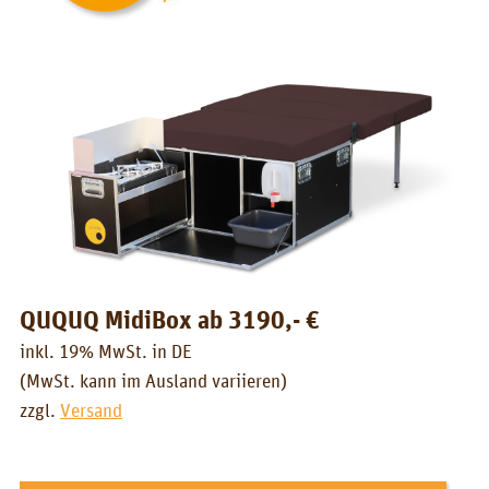
Box/Auto Übersicht
Preise
FÜR_VON
Für wen?
Grüße!
Über uns
PIX_CLIPS
QUQUQ MidiBox ab 3190,- €
Broschüre
inkl. 19% MwSt. in DE
Videos
(MwSt. kann im Ausland variieren)
zzgl.
Versand
Fotos
Presse