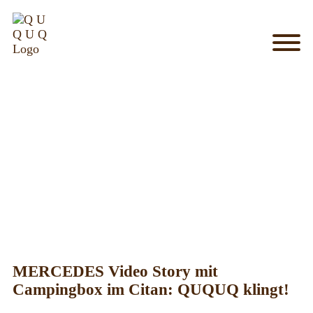
MY_HOME
my
car
is
my
castle
SO_GEHTS
System
Einbau
Bett
MERCEDES Video Story mit
Campingbox im Citan: QUQUQ klingt!
Küche