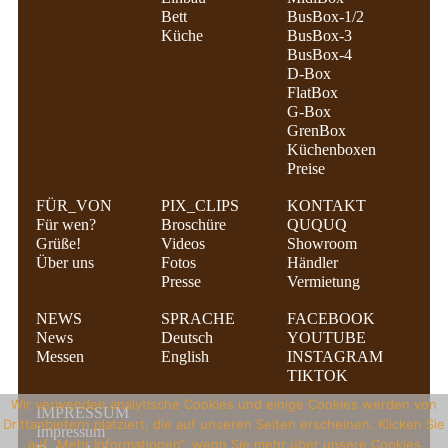
KONTAKT
Bett
BusBox-1/2
Küche
BusBox-3
QUQUQ
BusBox-4
D-Box
Showroom
FlatBox
G-Box
Händler
GrenBox
Küchenboxen
Vermietung
Preise
News
FÜR_VON
PIX_CLIPS
KONTAKT
Für wen?
Broschüre
QUQUQ
Messen
Grüße!
Videos
Showroom
Über uns
Fotos
Händler
News
Presse
Vermietung
DE
NEWS
SPRACHE
FACEBOOK
News
Deutsch
YOUTUBE
Deutsch
Messen
English
INSTAGRAM
TIKTOK
English
Wir verwenden analytische Cookies und einige Cookies werden von
IMPRESSUM
Drittanbietern platziert, die auf unseren Seiten erscheinen. Klicken Sie
Impressum
auf „Mehr Informationen“, wenn Sie mehr über unsere Cookies