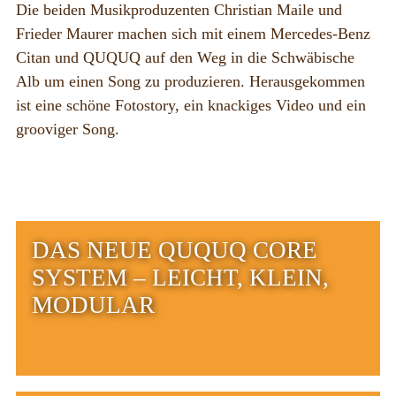
Die beiden Musikproduzenten Christian Maile und
BOX_AUTO
Frieder Maurer machen sich mit einem Mercedes-Benz
KombiBox
Citan und QUQUQ auf den Weg in die Schwäbische
Alb um einen Song zu produzieren. Herausgekommen
MidiBox
ist eine schöne Fotostory, ein knackiges Video und ein
BusBox-1/2
grooviger Song.
BusBox-3
BusBox-4
D-Box
DAS NEUE QUQUQ CORE
FlatBox
SYSTEM – LEICHT, KLEIN,
G-Box
MODULAR
GrenBox
Küchenboxen