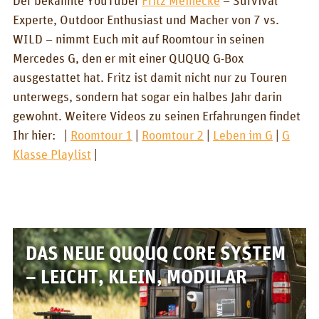
BOX_AUTO
Experte, Outdoor Enthusiast und Macher von 7 vs.
WILD – nimmt Euch mit auf Roomtour in seinen
KombiBox
Mercedes G, den er mit einer QUQUQ G-Box
MidiBox
ausgestattet hat. Fritz ist damit nicht nur zu Touren
unterwegs, sondern hat sogar ein halbes Jahr darin
BusBox-1/2
gewohnt. Weitere Videos zu seinen Erfahrungen findet
BusBox-3
Ihr hier: |
Roomtour 1
|
Roomtour 2
|
Leben im G
|
G
Klasse Playlist
|
BusBox-4
D-Box
FlatBox
G-Box
DAS NEUE QUQUQ CORE SYSTEM
– LEICHT, KLEIN, MODULAR
GrenBox
Küchenboxen