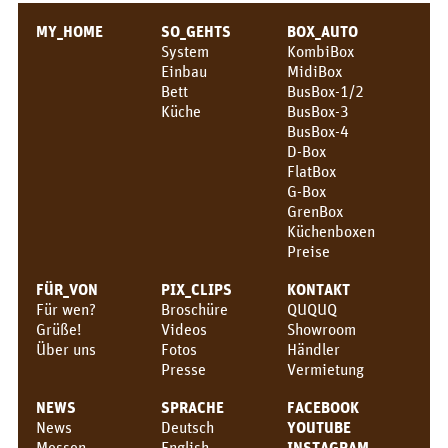
KONTAKT
MY_HOME
SO_GEHTS
BOX_AUTO
System
KombiBox
QUQUQ
Einbau
MidiBox
Bett
BusBox-1/2
Showroom
Küche
BusBox-3
BusBox-4
Händler
D-Box
FlatBox
Vermietung
G-Box
GrenBox
News
Küchenboxen
Preise
Messen
FÜR_VON
PIX_CLIPS
KONTAKT
News
Für wen?
Broschüre
QUQUQ
Grüße!
Videos
Showroom
DE
Über uns
Fotos
Händler
Presse
Vermietung
Deutsch
NEWS
SPRACHE
FACEBOOK
English
News
Deutsch
YOUTUBE
Messen
English
INSTAGRAM