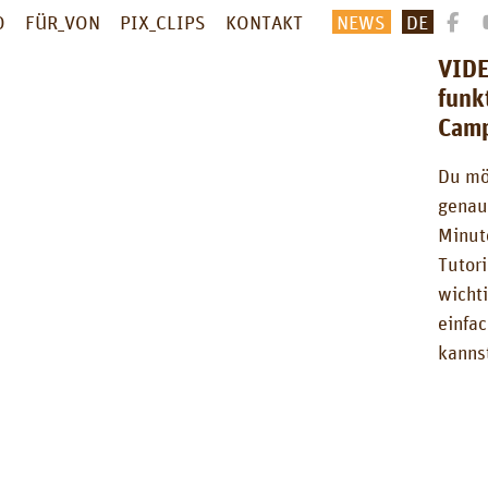
O
FÜR_VON
PIX_CLIPS
KONTAKT
NEWS
DE
VIDE
funk
Cam
Du mö
genau
Minut
Tutori
wichti
einfa
kanns