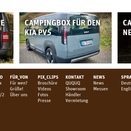
RE
CAMPINGBOX FÜR DEN
C
KIA PV5
NE
TO
FÜR_VON
PIX_CLIPS
KONTAKT
NEWS
SPR
x
Für wen?
Broschüre
QUQUQ
News
Deut
Grüße!
Videos
Showroom
Messen
Engl
/2
Über uns
Fotos
Händler
3
Presse
Vermietung
4