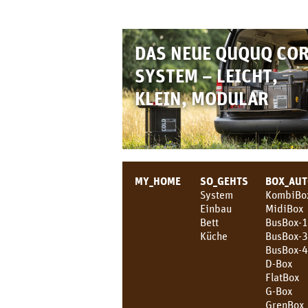
DAS NEUE QUQUQ CO
SYSTEM – LEICHT,
KLEIN, MODULAR
MY_HOME
SO_GEHTS
BOX_AU
System
KombiBo
Einbau
MidiBox
Bett
BusBox-1
Küche
BusBox-
BusBox-
D-Box
FlatBox
G-Box
GrenBox