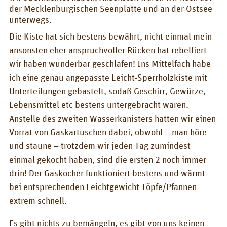
BOX_CAR
der Mecklenburgischen Seenplatte und an der Ostsee
unterwegs.
KombiBox
Die Kiste hat sich bestens bewährt, nicht einmal mein
MidiBox
ansonsten eher anspruchvoller Rücken hat rebelliert –
wir haben wunderbar geschlafen! Ins Mittelfach habe
BusBox
ich eine genau angepasste Leicht-Sperrholzkiste mit
Unterteilungen gebastelt, sodaß Geschirr, Gewürze,
D-Box
Lebensmittel etc bestens untergebracht waren.
Flatbox
Anstelle des zweiten Wasserkanisters hatten wir einen
Vorrat von Gaskartuschen dabei, obwohl – man höre
G-Box
und staune – trotzdem wir jeden Tag zumindest
Kitchen boxes
einmal gekocht haben, sind die ersten 2 noch immer
drin! Der Gaskocher funktioniert bestens und wärmt
FOR_FROM
bei entsprechenden Leichtgewicht Töpfe/Pfannen
For whom?
extrem schnell.
Greetings
Es gibt nichts zu bemängeln, es gibt von uns keinen