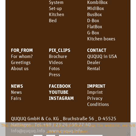
System
KombiBox
Set-up
MidiBox
Kitchen
BusBox
Bed
D-Box
FlatBox
G-Box
Kitchen boxes
FOR_FROM
PIX_CLIPS
CONTACT
For whom?
Brochure
QUQUQ in USA
Greetings
Videos
Dealer
About us
Fotos
Rental
Press
NEWS
FACEBOOK
IMPRINT
News
YOUTUBE
Imprint
Fairs
INSTAGRAM
Privacy
Conditions
QUQUQ GmbH & Co. KG _ Bruchstraße 56 _ D-45525
Hattingen _ Tel. +49 / 23 24 / 59 77 40 _
This website uses cookies. If you continue to use the website, we will
info@ququq.info
_
www.ququq.info
assume your consent.