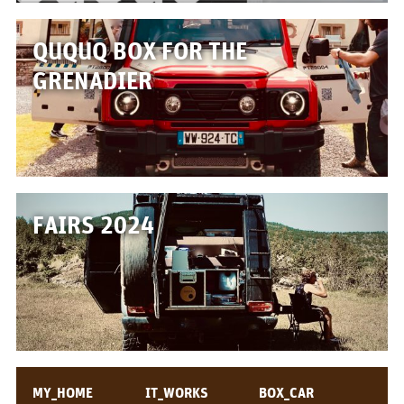
News
QUQUQ BOX FOR THE
Fairs
GRENADIER
FAIRS 2024
MY_HOME
IT_WORKS
BOX_CAR