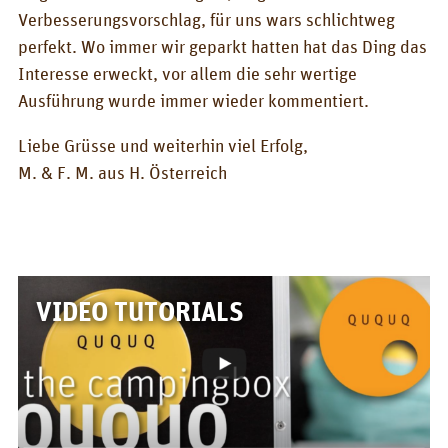
About us
Verbesserungsvorschlag, für uns wars schlichtweg
perfekt. Wo immer wir geparkt hatten hat das Ding das
PIX_CLIPS
Interesse erweckt, vor allem die sehr wertige
Ausführung wurde immer wieder kommentiert.
Brochure
Videos
Liebe Grüsse und weiterhin viel Erfolg,
M. & F. M. aus H. Österreich
Fotos
Press
CONTACT
QUQUQ in USA
VIDEO TUTORIALS
Dealer
Rental
NEWS