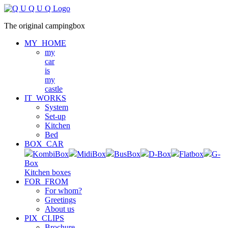
The original campingbox
MY_HOME
my
car
is
my
castle
IT_WORKS
System
Set-up
Kitchen
Bed
BOX_CAR
KombiBox
MidiBox
BusBox
D-Box
Flatbox
G-
Box
Kitchen boxes
FOR_FROM
For whom?
Greetings
About us
PIX_CLIPS
Brochure