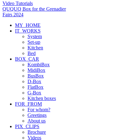
Video Tutorials
QUQUQ Box for the Grenadier
Fairs 2024
MY_HOME
IT_WORKS
System
Set-up
Kitchen
Bed
BOX_CAR
KombiBox
MidiBox
BusBox
D-Box
FlatBox
G-Box
Kitchen boxes
FOR_FROM
For whom?
Greetings
About us
PIX_CLIPS
Brochure
Videos