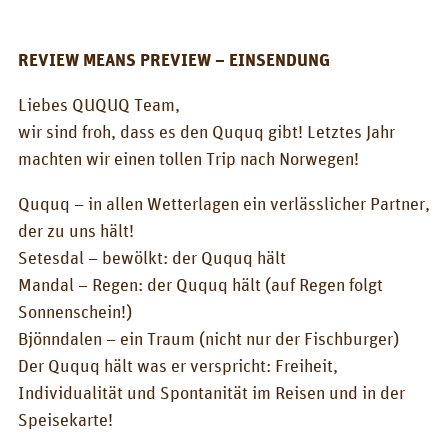
BOX_AUTO
KombiBox
REVIEW MEANS PREVIEW – EINSENDUNG
MidiBox
Liebes QUQUQ Team,
wir sind froh, dass es den Ququq gibt! Letztes Jahr
BusBox-1/2
machten wir einen tollen Trip nach Norwegen!
BusBox-3
Ququq – in allen Wetterlagen ein verlässlicher Partner,
BusBox-4
der zu uns hält!
Setesdal – bewölkt: der Ququq hält
D-Box
Mandal – Regen: der Ququq hält (auf Regen folgt
FlatBox
Sonnenschein!)
Bjönndalen – ein Traum (nicht nur der Fischburger)
G-Box
Der Ququq hält was er verspricht: Freiheit,
GrenBox
Individualität und Spontanität im Reisen und in der
Speisekarte!
Küchenboxen