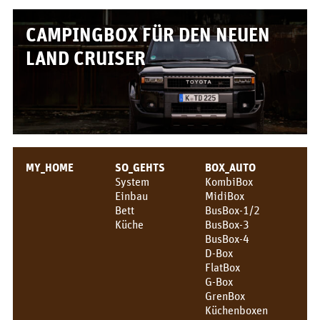
KONTAKT
CAMPINGBOX FÜR DEN NEUEN
QUQUQ
LAND CRUISER
Showroom
Händler
Vermietung
News
MY_HOME
SO_GEHTS
BOX_AUTO
System
KombiBox
Messen
Einbau
MidiBox
Bett
BusBox-1/2
News
Küche
BusBox-3
BusBox-4
DE
D-Box
Deutsch
FlatBox
G-Box
English
GrenBox
Küchenboxen