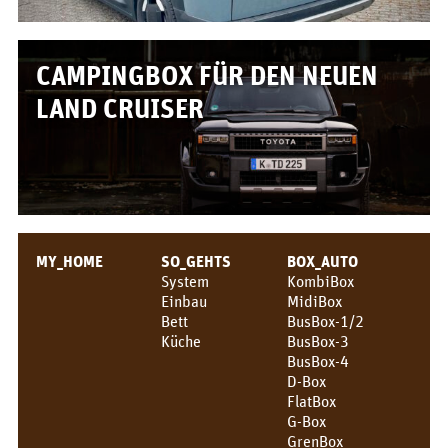
Box/Auto Übersicht
Preise
CAMPINGBOX FÜR DEN NEUEN
FÜR_VON
LAND CRUISER
Für wen?
Grüße!
Über uns
MY_HOME
SO_GEHTS
BOX_AUTO
PIX_CLIPS
System
KombiBox
Einbau
MidiBox
Broschüre
Bett
BusBox-1/2
Küche
BusBox-3
Videos
BusBox-4
D-Box
Fotos
FlatBox
G-Box
Presse
GrenBox