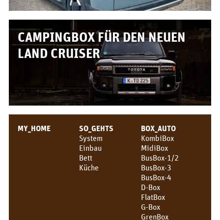
Box/Auto Übersicht
Preise
CAMPINGBOX FÜR DEN NEUEN
FÜR_VON
LAND CRUISER
Für wen?
Grüße!
Über uns
MY_HOME
SO_GEHTS
BOX_AUTO
PIX_CLIPS
System
KombiBox
Einbau
MidiBox
Broschüre
Bett
BusBox-1/2
Küche
BusBox-3
Videos
BusBox-4
D-Box
Fotos
FlatBox
G-Box
Presse
GrenBox