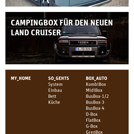
Box/Auto Übersicht
Preise
CAMPINGBOX FÜR DEN NEUEN
FÜR_VON
LAND CRUISER
Für wen?
Grüße!
Über uns
MY_HOME
SO_GEHTS
BOX_AUTO
PIX_CLIPS
System
KombiBox
Einbau
MidiBox
Broschüre
Bett
BusBox-1/2
Küche
BusBox-3
Videos
BusBox-4
D-Box
Fotos
FlatBox
G-Box
Presse
GrenBox