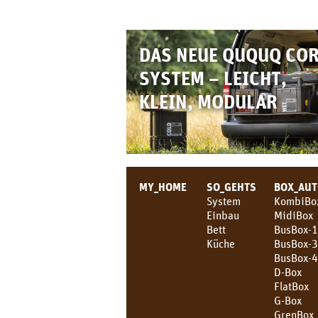
DAS NEUE QUQUQ CO
SYSTEM – LEICHT,
KLEIN, MODULAR
MY_HOME
SO_GEHTS
BOX_AU
System
KombiBo
Einbau
MidiBox
Bett
BusBox-1
Küche
BusBox-
BusBox-
D-Box
FlatBox
G-Box
GrenBox