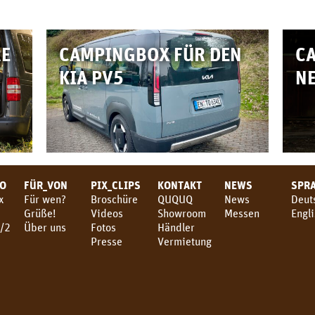
RE
CAMPINGBOX FÜR DEN
C
KIA PV5
NE
TO
FÜR_VON
PIX_CLIPS
KONTAKT
NEWS
SPR
x
Für wen?
Broschüre
QUQUQ
News
Deut
Grüße!
Videos
Showroom
Messen
Engl
/2
Über uns
Fotos
Händler
3
Presse
Vermietung
4