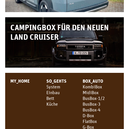
BOX_AUTO
KombiBox
CAMPINGBOX FÜR DEN NEUEN
MidiBox
LAND CRUISER
BusBox-1/2
BusBox-3
BusBox-4
D-Box
MY_HOME
SO_GEHTS
BOX_AUTO
FlatBox
System
KombiBox
Einbau
MidiBox
Bett
BusBox-1/2
G-Box
Küche
BusBox-3
BusBox-4
GrenBox
D-Box
FlatBox
Küchenboxen
G-Box