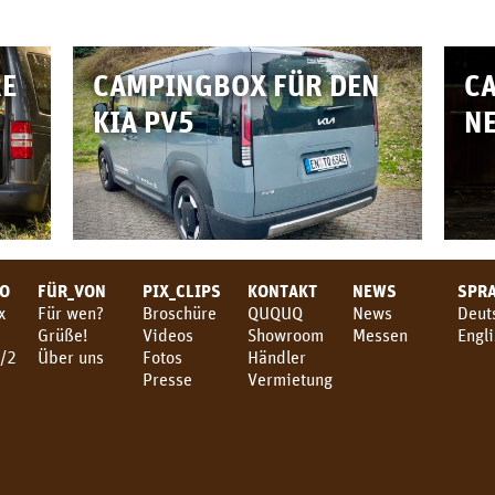
RE
CAMPINGBOX FÜR DEN
C
KIA PV5
NE
TO
FÜR_VON
PIX_CLIPS
KONTAKT
NEWS
SPR
x
Für wen?
Broschüre
QUQUQ
News
Deut
Grüße!
Videos
Showroom
Messen
Engl
/2
Über uns
Fotos
Händler
3
Presse
Vermietung
4