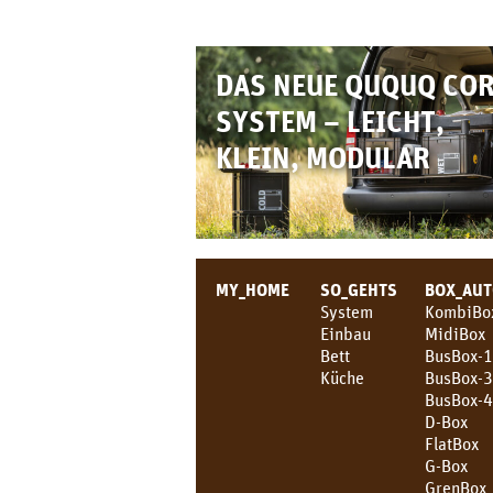
DAS NEUE QUQUQ CO
SYSTEM – LEICHT,
KLEIN, MODULAR
MY_HOME
SO_GEHTS
BOX_AU
System
KombiBo
Einbau
MidiBox
Bett
BusBox-1
Küche
BusBox-
BusBox-
D-Box
FlatBox
G-Box
GrenBox