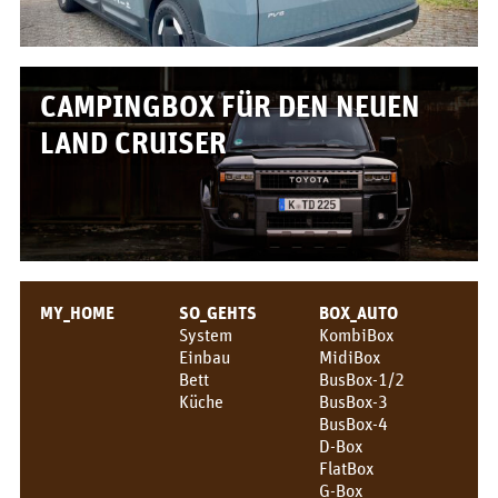
BOX_AUTO
KombiBox
CAMPINGBOX FÜR DEN NEUEN
MidiBox
LAND CRUISER
BusBox-1/2
BusBox-3
BusBox-4
D-Box
MY_HOME
SO_GEHTS
BOX_AUTO
FlatBox
System
KombiBox
Einbau
MidiBox
Bett
BusBox-1/2
G-Box
Küche
BusBox-3
BusBox-4
GrenBox
D-Box
FlatBox
Küchenboxen
G-Box